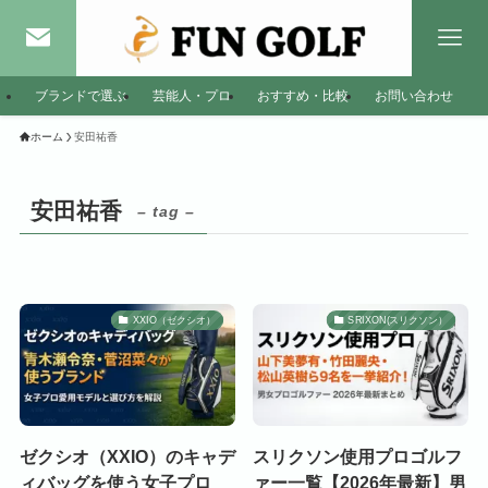
ブランドで選ぶ
芸能人・プロ
おすすめ・比較
お問い合わせ
ホーム
安田祐香
安田祐香
– tag –
XXIO（ゼクシオ）
SRIXON(スリクソン）
ゼクシオ（XXIO）のキャデ
スリクソン使用プロゴルフ
ィバッグを使う女子プロ
ァー一覧【2026年最新】男